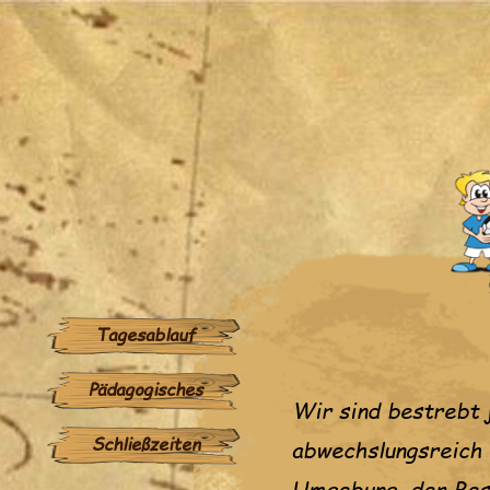
Zum
Inhalt
springen
Tagesablauf
Pädagogisches
Wir sind bestrebt 
Schließzeiten
abwechslungsreich 
Umgebung, der Besu