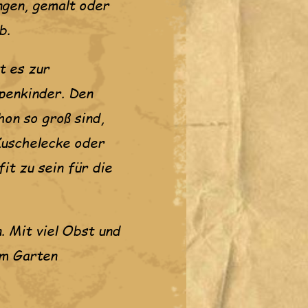
ngen, gemalt oder
b.
t es zur
ppenkinder. Den
hon so groß sind,
Kuschelecke oder
it zu sein für die
. Mit viel Obst und
im Garten